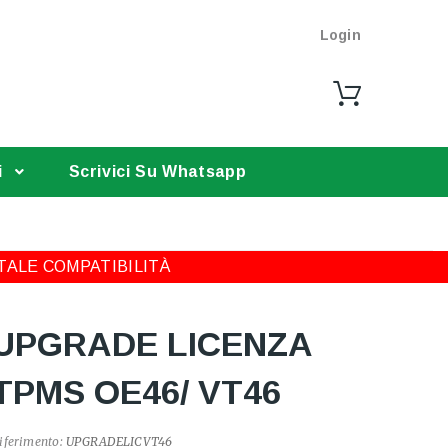
Login
i
Scrivici Su Whatsapp
TALE COMPATIBILITÀ
UPGRADE LICENZA
TPMS OE46/ VT46
iferimento:
UPGRADELICVT46